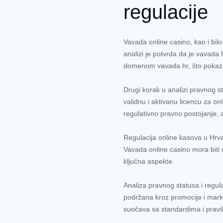
regulacije
Vavada online casino, kao i bilo
analizi je potvrda da je vavada 
domenom vavada hr, što pokazuj
Drugi korak u analizi pravnog st
validnu i aktivanu licencu za o
regulativno pravno postojanje,
Regulacija online kasova u Hrva
Vavada online casino mora biti 
ključna aspekte.
Analiza pravnog statusa i regul
podržana kroz promocije i marke
suočava sa standardima i pravili