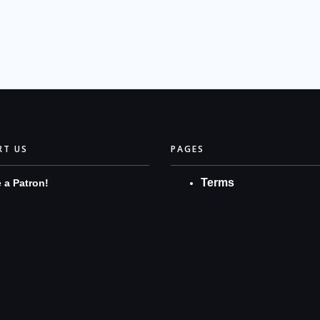
RT US
PAGES
Terms
a Patron!
https://aviator-official-india.or
Flamezcasinos.nz