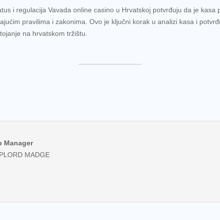
tus i regulacija Vavada online casino u Hrvatskoj potvrđuju da je kasa p
ućim pravilima i zakonima. Ovo je ključni korak u analizi kasa i potvrđ
tojanje na hrvatskom tržištu.
p Manager
PLORD MADGE