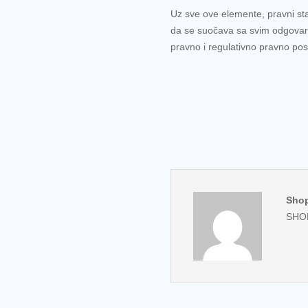
Uz sve ove elemente, pravni sta
da se suočava sa svim odgovaraj
pravno i regulativno pravno pos
Sho
SHO