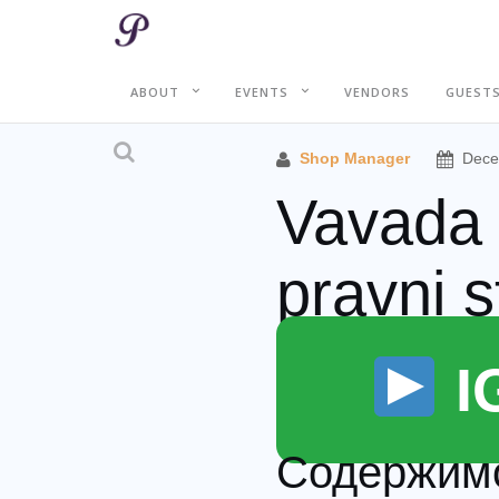
Skip
to
content
ABOUT
EVENTS
VENDORS
GUEST
Shop Manager
Dece
Vavada o
pravni s
I
Содержим