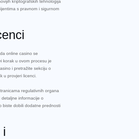
ovijih kriptografskih tehnologija
klijentima s pravnom i sigurnom
cenci
vada online casino se
rvi korak u ovom procesu je
asino i pretražite sekciju o
 u provjeri licenci.
 stranicama regulativnih organa
 detaljne informacije o
o biste dobili dodatne prednosti
 i