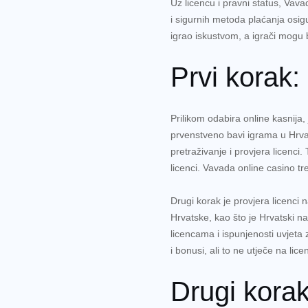
Uz licencu i pravni status, Vava
i sigurnih metoda plaćanja osig
igrao iskustvom, a igrači mogu b
Prvi korak: 
Prilikom odabira online kasnija, 
prvenstveno bavi igrama u Hrvat
pretraživanje i provjera licenci.
licenci. Vavada online casino tre
Drugi korak je provjera licenci
Hrvatske, kao što je Hrvatski n
licencama i ispunjenosti uvjeta
i bonusi, ali to ne utječe na lice
Drugi korak