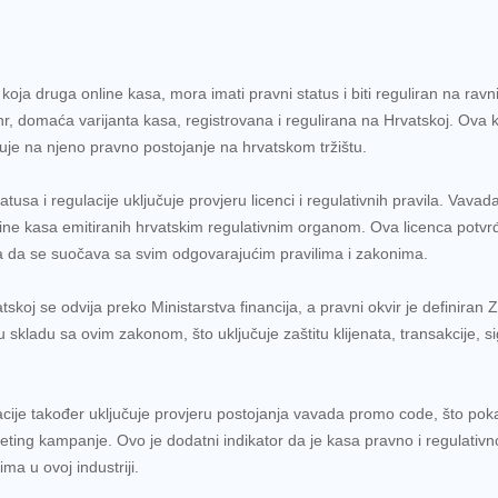
 koja druga online kasa, mora imati pravni status i biti reguliran na ravn
hr, domaća varijanta kasa, registrovana i regulirana na Hrvatskoj. Ova k
e na njeno pravno postojanje na hrvatskom tržištu.
atusa i regulacije uključuje provjeru licenci i regulativnih pravila. Vava
nline kasa emitiranih hrvatskim regulativnim organom. Ova licenca potvr
 a da se suočava sa svim odgovarajućim pravilima i zakonima.
tskoj se odvija preko Ministarstva financija, a pravni okvir je definira
u skladu sa ovim zakonom, što uključuje zaštitu klijenata, transakcije,
acije također uključuje provjeru postojanja vavada promo code, što poka
ting kampanje. Ovo je dodatni indikator da je kasa pravno i regulativn
ma u ovoj industriji.