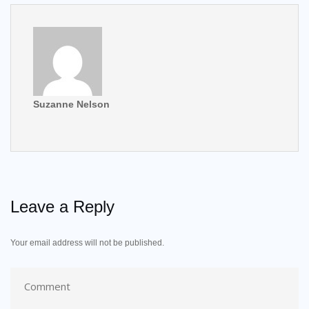
Suzanne Nelson
Leave a Reply
Your email address will not be published.