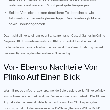
unterwegs auf unserem Mobilgerät gute Vergnügen.
Solche Vergleiche bieten detaillierte Testberichte sowie
Informationen zu verfügbaren Apps, Downloadmöglichkeiten
sowie Bonusangeboten.
Das macht plinko zu einem jeder transparentesten Casual-Games im Online-
Segment. Plinko wurde erstmals von Risk. com entwickelt ebenso hat
mittlerweile auch einige Nachahmer entdeckt. Die Plinko Erfahrung basiert
bei einer Pyramide, die über mehrere Stifte verfügt.
Vor- Ebenso Nachteile Von
Plinko Auf Einen Blick
Wer mit freude einfache, aber spannende Spiele spielt, sollte Plinko definitiv
ausprobieren – aber hartnäckig mit Verantwortungsbewusstsein. Die Plinko-
App ist viele moderne, digitale Type des klassischen Glücksspiels, das
ursprünglich durch die amerikanische TV-Show „The Price Will be Right“