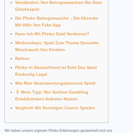
Verständnis Von Betrugsmaschen Bei Dem
Glücksspiel
Die Plinko Betrugsmasche – Die Abzocke
Mit Hilfe Von Fake App
Kann Ich Mit Plinko Geld Verdienen?
Wednesdays: Spiel Zum Thema Sexueller
Missbrauch Von Kindern
Reihen
Plinko In Deutschland Ist Echt Das Spiel
Eindeutig Legal
Wie Man Verantwortungsbewusst Spielt
Mein Tipp: Nur Seriöse Gambling
Establishment Anbieter Nutzen
Vergleich Mit Sonstigen Casino Spielen
Wir haben unsere eigenen Plinko Erfahrungen gesammelt und uns