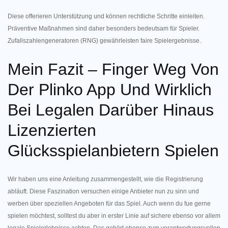
Diese offerieren Unterstützung und können rechtliche Schritte einleiten.
Präventive Maßnahmen sind daher besonders bedeutsam für Spieler.
Zufallszahlengeneratoren (RNG) gewährleisten faire Spielergebnisse.
Mein Fazit – Finger Weg Von
Der Plinko App Und Wirklich
Bei Legalen Darüber Hinaus
Lizenzierten
Glücksspielanbietern Spielen
Wir haben uns eine Anleitung zusammengestellt, wie die Registrierung
abläuft. Diese Faszination versuchen einige Anbieter nun zu sinn und
werben über speziellen Angeboten für das Spiel. Auch wenn du fue gerne
spielen möchtest, solltest du aber in erster Linie auf sichere ebenso vor allem