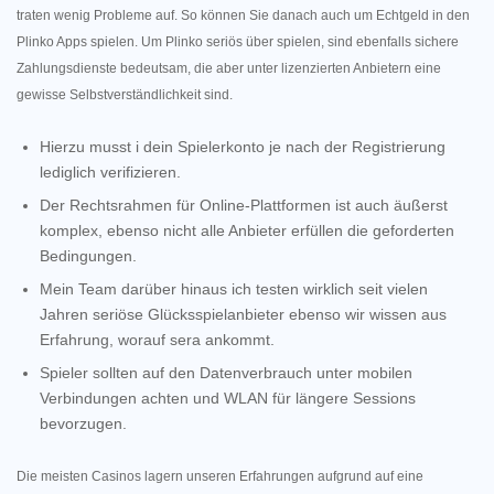
traten wenig Probleme auf. So können Sie danach auch um Echtgeld in den
Plinko Apps spielen. Um Plinko seriös über spielen, sind ebenfalls sichere
Zahlungsdienste bedeutsam, die aber unter lizenzierten Anbietern eine
gewisse Selbstverständlichkeit sind.
Hierzu musst i dein Spielerkonto je nach der Registrierung
lediglich verifizieren.
Der Rechtsrahmen für Online-Plattformen ist auch äußerst
komplex, ebenso nicht alle Anbieter erfüllen die geforderten
Bedingungen.
Mein Team darüber hinaus ich testen wirklich seit vielen
Jahren seriöse Glücksspielanbieter ebenso wir wissen aus
Erfahrung, worauf sera ankommt.
Spieler sollten auf den Datenverbrauch unter mobilen
Verbindungen achten und WLAN für längere Sessions
bevorzugen.
Die meisten Casinos lagern unseren Erfahrungen aufgrund auf eine