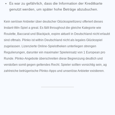
Es war zu gefährlich, dass die Information der Kreditkarte
genutzt werden, um später hohe Beträge abzubuchen.
Kein seriöser Anbieter über deutscher Glücksspiellizenz offeriert dieses
Instant-Win-Spiel a great. Es fällt throughout die gleiche Kategorie wie
Roulette, Baccarat und Blackjack, expire aktuell in Deutschland nicht erlaubt
sind oftmals. Plinko ist within Deutschland nicht als legales Glücksspiel
zugelassen. Lizenzierte Online-Spielotheken unterliegen strengen
Regulierungen, darunter ein maximaler Spieleinsatz von 1 European pro
Runde. Plinko-Angebote überschreiten diese Begrenzung deutlich und
verstoßen somit gegen geltendes Recht. Spieler sollten vorsichtig sein, ag
zahlreiche betrügerische Plinko-Apps und unseriöse Anbieter existieren.