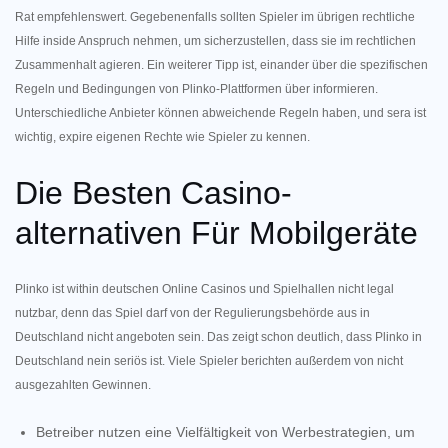
Rat empfehlenswert. Gegebenenfalls sollten Spieler im übrigen rechtliche
Hilfe inside Anspruch nehmen, um sicherzustellen, dass sie im rechtlichen
Zusammenhalt agieren. Ein weiterer Tipp ist, einander über die spezifischen
Regeln und Bedingungen von Plinko-Plattformen über informieren.
Unterschiedliche Anbieter können abweichende Regeln haben, und sera ist
wichtig, expire eigenen Rechte wie Spieler zu kennen.
Die Besten Casino-
alternativen Für Mobilgeräte
Plinko ist within deutschen Online Casinos und Spielhallen nicht legal
nutzbar, denn das Spiel darf von der Regulierungsbehörde aus in
Deutschland nicht angeboten sein. Das zeigt schon deutlich, dass Plinko in
Deutschland nein seriös ist. Viele Spieler berichten außerdem von nicht
ausgezahlten Gewinnen.
Betreiber nutzen eine Vielfältigkeit von Werbestrategien, um