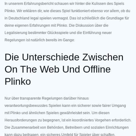
In unserem Erfahrungsbericht schauen wir hinter die Kulissen des Spiels
Plinko. Wir erklären dir, wie dieses Spiel funktioniert ebenso vor allem, ob du
in Deutschland legal spielen vermagst. Das ist schließlich die Grundlage für
deine eigenen Erfahrungen mit Plinko. Die Diskussion über die
Legalisierung bestimmter Glücksspiele und die Einführung neuer
Regelungen ist natürlich bereits im Gange.
Die Unterschiede Zwischen
On The Web Und Offline
Plinko
Nur über transparente Regelungen darüber hinaus
verantwortungsbewusstes Spielen kann ein sicherer sowie fairer Umgang
mit Plinko und ähnlichen Spielen gewährleistet sein. Um diesen
Herausforderungen zu begegnen, ist ein koordiniertes Vorgehen erforderlich.
Die Zusammenarbeit von Behörden, Betreibern und sozialen Einrichtungen
kann dazu beitragen, ein sicheres Umfeld für Spieler über schaffen.