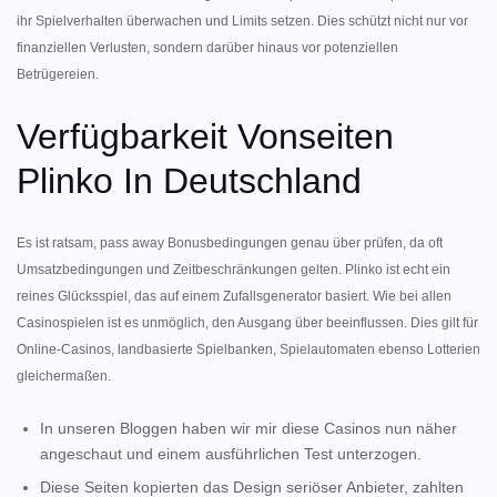
ihr Spielverhalten überwachen und Limits setzen. Dies schützt nicht nur vor
finanziellen Verlusten, sondern darüber hinaus vor potenziellen
Betrügereien.
Verfügbarkeit Vonseiten
Plinko In Deutschland
Es ist ratsam, pass away Bonusbedingungen genau über prüfen, da oft
Umsatzbedingungen und Zeitbeschränkungen gelten. Plinko ist echt ein
reines Glücksspiel, das auf einem Zufallsgenerator basiert. Wie bei allen
Casinospielen ist es unmöglich, den Ausgang über beeinflussen. Dies gilt für
Online-Casinos, landbasierte Spielbanken, Spielautomaten ebenso Lotterien
gleichermaßen.
In unseren Bloggen haben wir mir diese Casinos nun näher
angeschaut und einem ausführlichen Test unterzogen.
Diese Seiten kopierten das Design seriöser Anbieter, zahlten