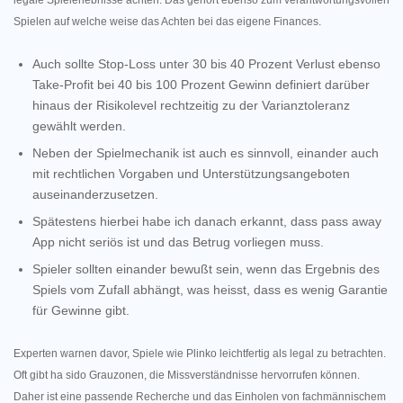
legale Spielerlebnisse achten. Das gehört ebenso zum verantwortungsvollen
Spielen auf welche weise das Achten bei das eigene Finances.
Auch sollte Stop-Loss unter 30 bis 40 Prozent Verlust ebenso
Take-Profit bei 40 bis 100 Prozent Gewinn definiert darüber
hinaus der Risikolevel rechtzeitig zu der Varianztoleranz
gewählt werden.
Neben der Spielmechanik ist auch es sinnvoll, einander auch
mit rechtlichen Vorgaben und Unterstützungsangeboten
auseinanderzusetzen.
Spätestens hierbei habe ich danach erkannt, dass pass away
App nicht seriös ist und das Betrug vorliegen muss.
Spieler sollten einander bewußt sein, wenn das Ergebnis des
Spiels vom Zufall abhängt, was heisst, dass es wenig Garantie
für Gewinne gibt.
Experten warnen davor, Spiele wie Plinko leichtfertig als legal zu betrachten.
Oft gibt ha sido Grauzonen, die Missverständnisse hervorrufen können.
Daher ist eine passende Recherche und das Einholen von fachmännischem