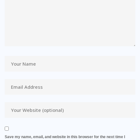
Save my name, email, and website in this browser for the next time I