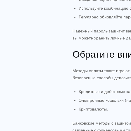
Используйте комбинацию б
Регулярно обновляйте пар
Надежный пароль защитит ваш
вы можете хранить личные д
Обратите вн
Методы оплаты также играют 
безопасные способы депозита 
Кредитные и дебетовые ка
Электронные кошельки (напр
Криптовалюты.
Банковские методы с защитой
связанные с финансовыми тра