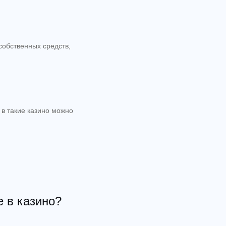
собственных средств,
 в такие казино можно
е в казино?