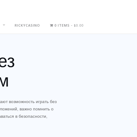
RICKYCASINO
0 ITEMS -
$
0.00
ез
ам
гают возможность играть без
дложений, важно помнить о
аваться в безопасности,