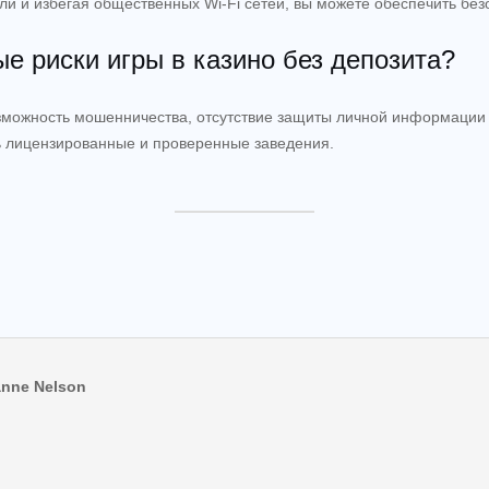
ли и избегая общественных Wi-Fi сетей, вы можете обеспечить без
ые риски игры в казино без депозита?
зможность мошенничества, отсутствие защиты личной информации
ь лицензированные и проверенные заведения.
anne Nelson