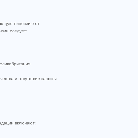
вующую лицензию от
нзии следует:
Великобритания.
чества и отсутствие защиты
ндации включают: