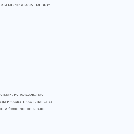
ги и мнения могут многое
цензий, использование
вам избежать большинства
но и безопасное казино.