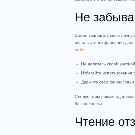
Не забыва
Важно защищать свою личную 
использует шифрование данны
сайт
Не делитесь своей учетно
Избегайте использования о
Держите свои финансовые 
Следуя этим рекомендациям, 
безопасности.
Чтение от